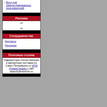
·
Вход для
зарегистрированных
пользователей
Реклама
•••
•••
Сотрудничество
·
Контакты
·
Расценки
Полезные ссылки
Гидромоторы отечественные
и импортные поставки из
Санкт-Петербурга от
НПФ
«ГидроСервис»
сайт
www.hydroservis.ru