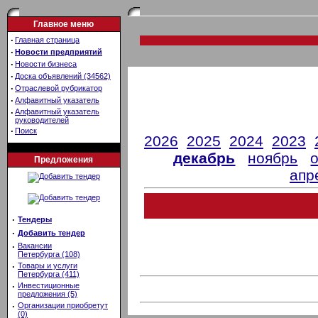
Главное меню
·
Главная страница
·
Новости предприятий
·
Новости бизнеса
·
Доска объявлений (34562)
·
Отраслевой рубрикатор
·
Алфавитный указатель
·
Алфавитный указатель
руководителей
·
Поиск
2026
2025
2024
2023
декабрь
ноябрь
Предложения
апр
·
Тендеры
·
Добавить тендер
·
Вакансии
Петербурга (108)
·
Товары и услуги
Петербурга (411)
·
Инвестиционные
предложения (5)
·
Организации приобретут
(0)