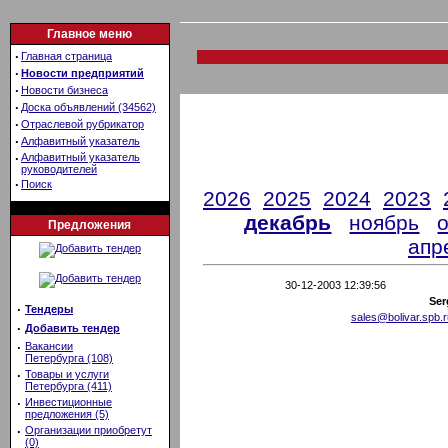
Главное меню
·
Главная страница
·
Новости предприятий
·
Новости бизнеса
·
Доска объявлений (34562)
·
Отраслевой рубрикатор
·
Алфавитный указатель
·
Алфавитный указатель
руководителей
·
Поиск
2026
2025
2024
2023
декабрь
ноябрь
Предложения
апр
30-12-2003 12:39:56
Ser
·
Тендеры
sales@bolivar.spb.r
·
Добавить тендер
·
Вакансии
Петербурга (108)
·
Товары и услуги
Петербурга (411)
·
Инвестиционные
предложения (5)
·
Организации приобретут
(0)