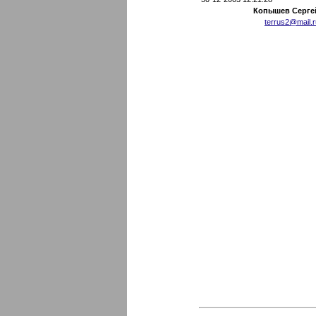
Копышев Серге
terrus2@mail.r