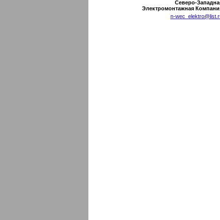
Северо-Западна
Электромонтажная Компани
n-wec_elektro@list.r