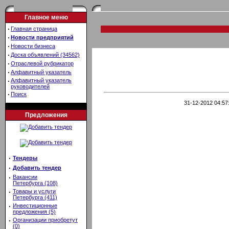
Главное меню
·
Главная страница
·
Новости предприятий
·
Новости бизнеса
·
Доска объявлений (34562)
·
Отраслевой рубрикатор
·
Алфавитный указатель
·
Алфавитный указатель
руководителей
·
Поиск
31-12-2012 04:57
Предложения
·
Тендеры
·
Добавить тендер
·
Вакансии
Петербурга (108)
·
Товары и услуги
Петербурга (411)
·
Инвестиционные
предложения (5)
·
Организации приобретут
(0)