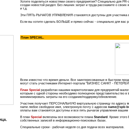
Хотите поделиться новостями своего предприятия? Специально для PR-
создан новостой раздел. Без лишних затрат и труда расскажите о своих 
и т.д.
Эти ПЯТЬ РЫЧАГОВ УПРАВЛЕНИЯ становятся доступны для участника вс
Если вы хотите сделать БОЛЬШЕ и прямо сейчас - специально для вас 
План SPECIAL.
Всем известно что время-деньги. Все заинтересованные в быстром прод
могут стать участниками Интернет-портала "БИЗНЕС САНКТ - ПЕТЕРБУ
План Special
разработан нашими маркетологами для предприятий малого
которым с одной стороны необходимо полноценое представительство в Ин
минимизировать затраты на его создание/поддержку/обновление.
Участник получает ПЕРСОНАЛЬНУЮ виртуальную страницу по адресу
n
name любое свободное имя, электронную почту с адресом
name@spb-bu
оплаты вам становятся доступны и все пять рычагов управления вашим
В план
Special
включены все возможности плана
Standard
. Кроме этого
ИЦА.
собственных записей в информационно-поисковых базах.
Специальные сроки - рабочая неделя со дня подачи всех материалов.