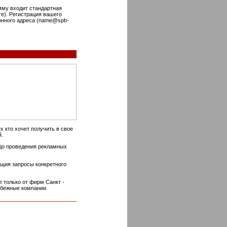
умму входит стандартная
е). Регистрация вашего
ронного адреса (name@spb-
 кто хочет получить в свое
.
 до проведения рекламных
ющия запросы конкретного
 только от фирм Санкт -
рубежные компании.