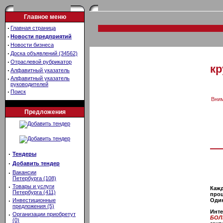
Главное меню
·
Главная страница
·
Новости предприятий
·
Новости бизнеса
·
Доска объявлений (34562)
·
Отраслевой рубрикатор
кр
·
Алфавитный указатель
·
Алфавитный указатель
руководителей
·
Поиск
Вним
Предложения
·
Тендеры
·
Добавить тендер
·
Вакансии
Петербурга (108)
·
Товары и услуги
Кажд
Петербурга (411)
проц
Один
·
Инвестиционные
предложения (5)
Инте
·
Организации приобретут
БОЛ
(0)