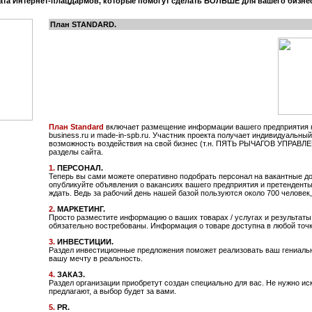
ата Интернет-плацдармов, которые помогут сделать БОЛЬШЕ для вашего бизнес
План STANDARD.
План Stаndard
включает размещение информации вашего предприятия н
business.ru и made-in-spb.ru. Участник проекта получает индивидуальный 
возможность воздействия на свой бизнес (т.н. ПЯТЬ РЫЧАГОВ УПРАВЛЕ
разделы сайта.
1.
ПЕРСОНАЛ.
Теперь вы сами можете оперативно подобрать персонал на вакантные д
опубликуйте объявления о вакансиях вашего предприятия и претенденты 
ждать. Ведь за рабочий день нашей базой пользуются около 700 человек,
2.
МАРКЕТИНГ.
Просто разместите информацию о ваших товарах / услугах и результаты
обязательно востребованы. Информация о товаре доступна в любой точк
3.
ИНВЕСТИЦИИ.
Раздел инвестиционные предложения поможет реализовать ваш гениаль
вашу мечту в реальность.
4.
ЗАКАЗ.
Раздел организации приобретут создан специально для вас. Не нужно ис
предлагают, а выбор будет за вами.
5.
PR.