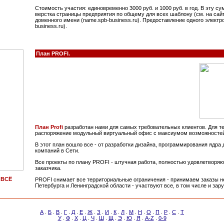
Стоимость участия: единовременно 3000 руб. и 1000 руб. в год. В эту с
верстка страницы предприятия по общему для всех шаблону (см. на сайт
доменного имени (name.spb-business.ru). Предоставление одного элект
business.ru).
План PROFI.
План Profi
разработан нами для самых требовательных клиентов. Для тех
распоряжение модульный виртуальный офис с максиумом возможностей
В этот план вошло все - от разработки дизайна, программирования ядра
компаний в Сети.
Все проекты по плану PROFI - штучная работа, полностью удовлетворя
заказчика.
 ВСЁ
PROFI снимает все территориальные ограничения - принимаем заказы не
Петербурга и Ленинградской области - участвуют все, в том числе и за
А
.
Б
.
В
.
Г
.
Д
.
Е
.
Ж
.
З
.
И
.
К
.
Л
.
М
.
Н
.
О
.
П
.
Р
.
С
.
Т
У
.
Ф
.
Х
.
Ц
.
Ч
.
Ш
.
Щ
.
Э
.
Ю
.
Я
.
A-Z
.
0-9