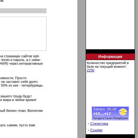
а.
а страницах сайтов spb-
Информация
логин и пароль, а с ними -
Количество предприятий в
НИЯ) через интерактивные
базе на текущий момент:
2230
олжности. Просто
не заставят себя долго
 50% из них - петербуржцы.
 вашего труда будут
е мира в любое время!
ный бизнес-план. Воплотим
·
Статистика
кать самим, пусть вам
·
Ссылки