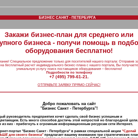
БИЗНЕС САНКТ - ПЕТЕРБУРГА
Закажи бизнес-план для среднего или
упного бизнеса - получи помощь в подб
оборудования бесплатно!
ание! Специальное предложение только для посетителей нашего портала: Отправив з
на бесплатный расчет индивидуального бизнес-плана с нашего портала, Вы получаете
уникальную услугу поиск поставщиков оборудования – бесплатно!
Подробности по телефону
+7 (495) 799-61-21.
ОТПРАВЬТЕ ЗАЯВКУ ПРЯМО СЕЙЧАС!
Добро пожаловать на сайт
"Бизнес Санкт - Петербурга"!
ый руководитель предприятия хочет сделать свой бизнес успешным и
ветающим. Есть много способов достичь этой непростой но благородной цели
 из них - прибегнуть к огромным информационным ресурсам сети Интернет.
рнет-портал "Бизнес Санкт - Петербурга" в рамках специальной акции
"Сделай
ЬШЕ
для своего бизнеса"
предлагает вашему вниманию три стратегических пла