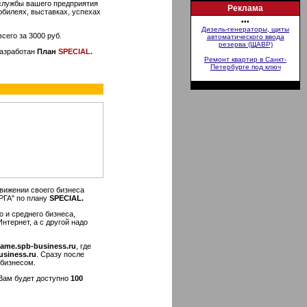
службы вашего предприятия
Реклама
юбилеях, выставках, успехах
•••
Дизель-генераторы, щиты
его за 3000 руб.
автоматического ввода
резерва (ЩАВР)
разработан
План
SPECIAL.
Ремонт квартир в Санкт-
Петербурге под ключ
вижении своего бизнеса
РГА" по плану
SPECIAL.
 и среднего бизнеса,
тернет, а с другой надо
ame.spb-business.ru
, где
siness.ru
. Сразу после
 бизнесом.
 Вам будет доступно
100