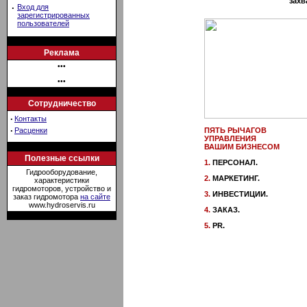
захв
·
Вход для
зарегистрированных
пользователей
Реклама
•••
•••
Сотрудничество
·
Контакты
·
ПЯТЬ РЫЧАГОВ
Расценки
УПРАВЛЕНИЯ
ВАШИМ БИЗНЕСОМ
Полезные ссылки
1.
ПЕРСОНАЛ.
Гидрооборудование,
2.
МАРКЕТИНГ.
характеристики
гидромоторов, устройство и
3.
ИНВЕСТИЦИИ.
заказ гидромотора
на сайте
www.hydroservis.ru
4.
ЗАКАЗ.
5.
PR.