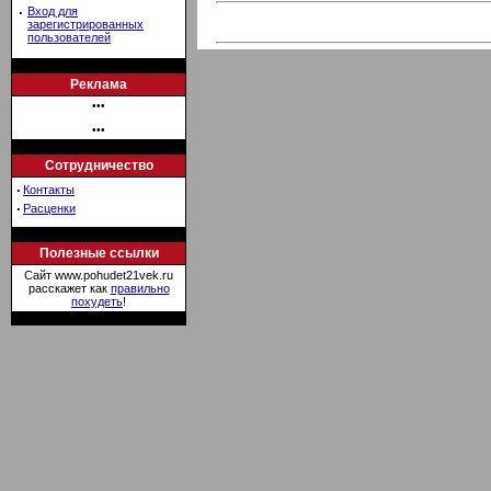
·
Вход для
зарегистрированных
пользователей
Реклама
•••
•••
Сотрудничество
·
Контакты
·
Расценки
Полезные ссылки
Сайт www.pohudet21vek.ru
расскажет как
правильно
похудеть
!