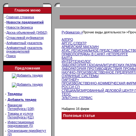
Главное меню
·
Главная страница
·
Новости предприятий
·
Новости бизнеса
·
Рубрикатор->
Прочие виды деятельности->Проч
Доска объявлений (34562)
·
Отраслевой рубрикатор
АЛПРО
·
Алфавитный указатель
АРГУС-СПЕКТР
АРМЕЙСКИЙ МАГАЗИН
·
Алфавитный указатель
АТИС РЕГИОНАЛЬНОЕ ПРЕДСТАВИТЕЛЬСТ
руководителей
ПРАВОПОРЯДКА» В САНКТ-ПЕТЕРБУРГЕ
·
Поиск
БАЛТА
ИНТЕРТЕХНОЛОГ
ЛАБОРАТОРИЯ ГАЗОАНАЛИТИЧЕСКИХ РАЗРАБ
Предложения
ЛАБОРАТОРИЯ ПРОТИВОДЕЙСТВИЯ ПРОМЫ
НАУЧНО-ПРОИЗВОДСТВЕННОЕ ПРЕДПРИЯТИ
ОХРАННЫЕ СИСТЕМЫ
ПАРТНЕР+
ПРОИЗВОДСТВЕННО-КОММЕРЧЕСКАЯ ФИРМА
РОССИ-СП
СПЕЦИАЛИЗИРОВАННЫЙ ДЕЛОВОЙ ЦЕНТР 
·
Тендеры
ТЕОС
ЭЛЬТОН®-СЕРВИС
·
Добавить тендер
·
Вакансии
Петербурга (108)
Найдено 16 фирм
·
Товары и услуги
Полезные статьи
Петербурга (411)
·
Инвестиционные
предложения (5)
·
Организации приобретут
(0)