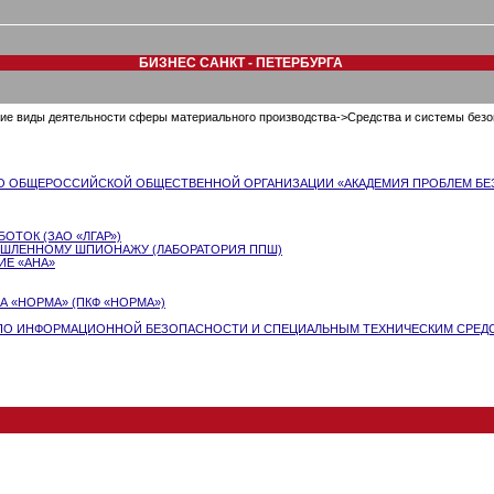
БИЗНЕС САНКТ - ПЕТЕРБУРГА
ие виды деятельности сферы материального производства->Средства и системы безо
ВО ОБЩЕРОССИЙСКОЙ ОБЩЕСТВЕННОЙ ОРГАНИЗАЦИИ «АКАДЕМИЯ ПРОБЛЕМ Б
ОТОК (ЗАО «ЛГАР»)
ШЛЕННОМУ ШПИОНАЖУ (ЛАБОРАТОРИЯ ППШ)
Е «АНА»
 «НОРМА» (ПКФ «НОРМА»)
ПО ИНФОРМАЦИОННОЙ БЕЗОПАСНОСТИ И СПЕЦИАЛЬНЫМ ТЕХНИЧЕСКИМ СРЕДС