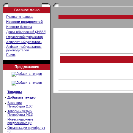
Главное меню
·
Главная страница
·
Новости предприятий
·
Новости бизнеса
·
Доска объявлений (34562)
·
Отраслевой рубрикатор
·
Алфавитный указатель
·
Алфавитный указатель
руководителей
·
Поиск
Предложения
·
Тендеры
·
Добавить тендер
·
Вакансии
Петербурга (108)
·
Товары и услуги
Петербурга (411)
·
Инвестиционные
предложения (5)
·
Организации приобретут
(0)