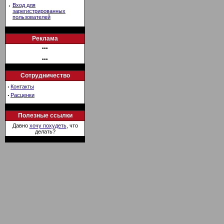
·
Вход для
зарегистрированных
пользователей
Реклама
•••
•••
Сотрудничество
·
Контакты
·
Расценки
Полезные ссылки
Давно
хочу похудеть
, что
делать?