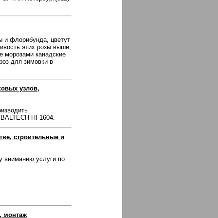
ы и флорибунда, цветут
ивость этих розы выше,
е морозами канадские
роз для зимовки в
ковых узлов,
оизводить
 BALTECH HI-1604.
тве, строительные и
у вниманию услуги по
, монтаж