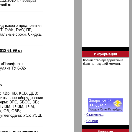
2.2010 г. - возврат
ail.ru
жд вашего предприятия
, ГрАК, ГрАУ, ПР,
альные сроки. Скидка.
12-61-99 от
Информация
Количество предприятий в
О «Полифлок»
базе на текущий момент:
улянт ТУ 6-02-
е:
: КВр, КВ, КСВ, ДЕВ;
вительное оборудование
зеры: ЭПС, БВЭС, ЭБ;
 ТЛЗМ, ТЧЗМ, ТЧМ;
А, ОВ, ОВВ;
·
Статистика
 углеподачи: УСУ, УСШ,
·
Ссылки
одход, инструменты