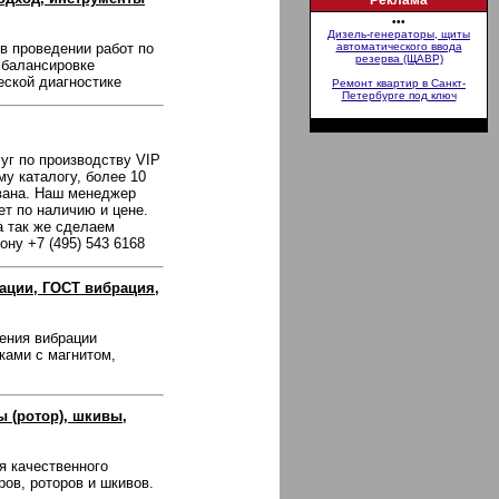
Реклама
•••
Дизель-генераторы, щиты
в проведении работ по
автоматического ввода
резерва (ЩАВР)
 балансировке
еской диагностике
Ремонт квартир в Санкт-
Петербурге под ключ
уг по производству VIP
у каталогу, более 10
вана. Наш менеджер
т по наличию и цене.
а так же сделаем
ну +7 (495) 543 6168
ации, ГОСТ вибрация,
ения вибрации
ками с магнитом,
ы (ротор), шкивы,
я качественного
ов, роторов и шкивов.