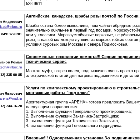
528-9611
Английские, канадские, шрабы розы почтой по России.
н Андреевич
Шрабы остина более выносливы, чем чайно-гибридные роз
isad@inbox.ru
значительно обильнее в первый год посадки, морозоустойч
84913226201
чем у классики. Морозоустойчивые парковые, не убиваемы
розы, в нашей коллекции лучшие из морозостойких сортов 
условия суровых зим Москвы и севера Подмосковья.
Современные технологии ремонта!!! Сервис подшипни
технический сервис
манов Роман
ltech@inbox.ru
Монтаж муфт, нагрев колец, подшипников очень просто пр
812) 335-00-85
электрической плитой для нагрева подшипников и деталей
Услуги по комплексному проектированию в строительс
монтажные работы "под ключ"
ич Яварович
arena@mail.ru
Архитектурная группа «АРЕНА» готова предложить Вашем
812) 244-16-20
следующим направлениям:
1. Выполнение функций Генерального проектировщика;
2. Выполнение функций Заказчика-Застройщика;
3. выполнение функции Технического Заказчика;
4. выполнение функций Генерального подрядчика.
Впервые!!! Одновременная установка 3-х подшипников