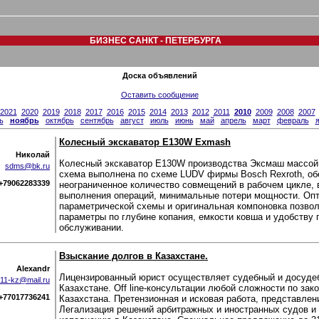
БИЗНЕС САНКТ - ПЕТЕРБУРГА
Доска объявлений
Оставить сообщение
2021
2020
2019
2018
2017
2016
2015
2014
2013
2012
2011
2010
2009
2008
2007
ь
ноябрь
октябрь
сентябрь
август
июль
июнь
май
апрель
март
февраль
Колесный экскаватор E130W Exmash
Николай
Колесный экскаватор E130W производства Эксмаш массой 
sdms@bk.ru
схема выполнена по схеме LUDV фирмы Bosch Rexroth, об
+79062283339
неограниченное количество совмещений в рабочем цикле, 
выполнения операций, минимальные потери мощности. Оп
параметрической схемы и оригинальная компоновка позво
параметры по глубине копания, емкости ковша и удобству 
обслуживании.
Взыскание долгов в Казахстане.
Alexandr
Лицензированный юрист осуществляет судебный и досудеб
11-kz@mail.ru
Казахстане. Off line-консультации любой сложности по зак
)+77017736241
Казахстана. Претензионная и исковая работа, представлен
Легализация решений арбитражных и иностранных судов и