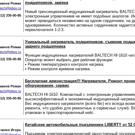
подшипников, замена
манов Роман
ltech@inbox.ru
Новый трехсекционный индукционный нагреватель BALTECH
812) 335-00-85
электронным управлением не имеет подобных аналогов. И
может проводиться независимо на одном сердечнике, на д
одновременно. Количество активных сердечников задаетс
переключателя 1-2-3.
Уникальный нагреватель подшипников, съемник подши
заднего подшипника
манов Роман
ltech@inbox.ru
Функции индукционных нагревателей BALTECH HI-1610 чит
812) 335-00-85
Оператор может выбрать две рабочие функции:
• Режим температурного контроля нагрева;
• Режим контроля времени нагрева.
Бесплатная демонстрация!!! Нагреватели. Ремонт про
оборудования, сервис
манов Роман
ltech@inbox.ru
BALTECH HI-1610. Компактный с электронным управлением
812) 335-00-85
высокоэффективный и экономичный индукционный нагрева
Вес индукционного нагревателя (всего 8кг) его всегда воз
ремонта, что удобно для ремонтных и сервисных служб. 
упакован в транспортировочный кейс.
Китайские автомобильные подъемники LIBERTY от 52 0
ченко Игорь
Подъемник электрогидравлический двухстоечный грузопод
53375@mail.ru