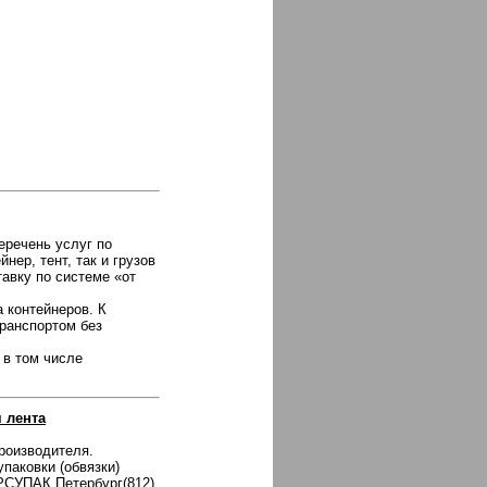
речень услуг по
ер, тент, так и грузов
авку по системе «от
 контейнеров. К
ранспортом без
 в том числе
 лента
роизводителя.
паковки (обвязки)
УРСУПАК Петербург(812)