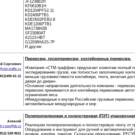
JF1238B2H
KF0610B1H
KD1204PFS2.11
KD2406PTB1
KDE0502PEB2-8
KDE1206PTB1
MA1738H2B
SF23080AT
A2123-HBT
G12038HA2S-7P
И другие.
Перевозки, грузоперевозки, контейнерные перевозки.
ей Сергеевич
•Компания «СТМ-траффик» предлагает клиентам полный пе
@ctm-traffic.ru
экспедированию грузов, как полностью заполняющих контейн
(812)495-61-11
меньше грузовместимости контейнера, тента, включая дост
двери до двери».
•Основное направление деятельности компании - перевозка
перевозке принимаются все контейнера перевозимые автот
ограничения веса.
•Международные и внутре Российские грузовые перевозки,
автомобильные международные и мор
Полипропиленовая и полиэстеровая (ПЭТ) упаковочная
Алексей
Реализуем полипропиленовую и полиэстеровую ленту от п
h-i-son@bk.ru
Оборудование и инструмент для ручной и автоматической у
(812) 528-9611
ящиков, коробок, пакетов. Складское оборудование. РЕС