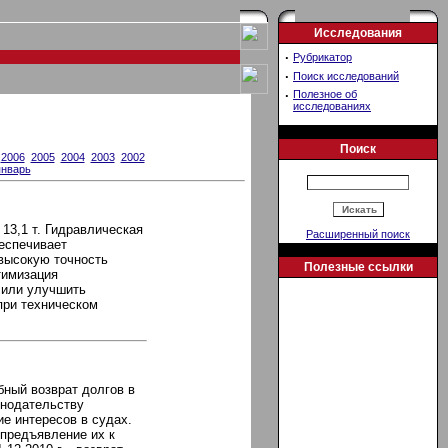
Исследования
·
Рубрикатор
·
Поиск исследований
·
Полезное об
исследованиях
Поиск
2006
2005
2004
2003
2002
январь
13,1 т. Гидравлическая
Расширенный поиск
еспечивает
высокую точность
Полезные ссылки
тимизация
лили улучшить
при техническом
ный возврат долгов в
онодательству
ие интересов в судах.
 предъявление их к