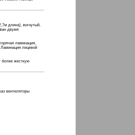
,7м длина), вогнутый,
ован двумя
 горячая ламинация,
.Ламинация лицевой
т более жесткую
каз вентиляторы