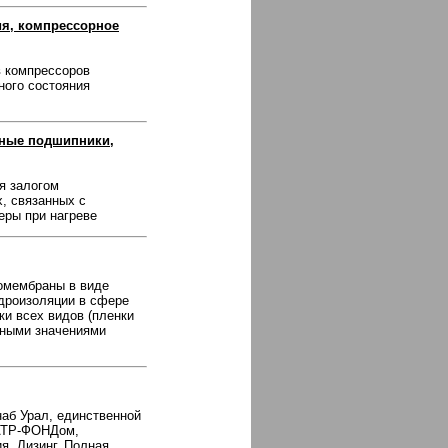
я, компрессорное
в компрессоров
ного состояния
рные подшипники,
я залогом
, связанных с
еры при нагреве
омембраны в виде
идроизоляции в сфере
ки всех видов (пленки
зными значениями
аб Урал, единственной
САТР-ФОНДом,
я. Лизинг. Полная