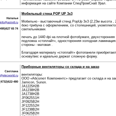
информация на сайте Компании СпецПромСнаб Урал.
Мобильный стенд POP UP 3х3
Наталья
Мобильно - выставочный стенд PopUp 3х3 (2,23м высота , 2
info@astrell.ru
бокс-трибуна с оформлением, со столешницей, укомплект
(495)627 65 74
светильниками.
печать до 1440 dpi на плотной фотобумаге, двухсторонняя
подложка «стоплайт», односторонняя холодная ламинация
стороны - матовая .
Благодаря материалу «стоплайт» фотопанели приобретаю
основу/вес и идеально держат сложную форму.
Приборные вентиляторы со склада и на заказ
Светлана
вентиляторы:
@elecworld.ru
ООО «Абсолют Компонентс» предлагает со склада и на за
(4732)622-480
Jamicon, Sunon.
JA1225H2B
JA1238H2B
JA1738H2B
JF0625S1H
JF0925B2H
JF1225S2H
JF1238B2H
JF0625B2H