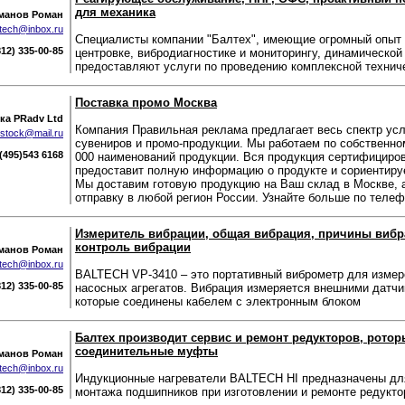
для механика
манов Роман
ltech@inbox.ru
Специалисты компании "Балтех", имеющие огромный опыт 
812) 335-00-85
центровке, вибродиагностике и мониторингу, динамической
предоставляют услуги по проведению комплексной технич
Поставка промо Москва
ка PRadv Ltd
Компания Правильная реклама предлагает весь спектр усл
stock@mail.ru
сувениров и промо-продукции. Мы работаем по собственном
(495)543 6168
000 наименований продукции. Вся продукция сертифициро
предоставит полную информацию о продукте и сориентируе
Мы доставим готовую продукцию на Ваш склад в Москве, 
отправку в любой регион России. Узнайте больше по телефо
Измеритель вибрации, общая вибрация, причины вибр
контроль вибрации
манов Роман
ltech@inbox.ru
BALTECH VP-3410 – это портативный виброметр для измер
812) 335-00-85
насосных агрегатов. Вибрация измеряется внешними датчи
которые соединены кабелем с электронным блоком
Балтех производит сервис и ремонт редукторов, ротор
соединительные муфты
манов Роман
ltech@inbox.ru
Индукционные нагреватели BALTECH HI предназначены дл
812) 335-00-85
монтажа подшипников при изготовлении и ремонте редуктор