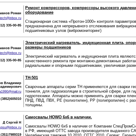
Ремонт компрессоров, компрессоры высокого давлени
оборудование
манов Роман
ltech@inbox.ru
Стационарная система «Протон-1000» контроля параметро
812) 335-00-85
предназначена для непрерывного отслеживания вибрацион
подшипниковых узлов (вибромониторинг)
Электрический нагреватель, индукционная плита, опо
размеры подшипников
манов Роман
ltech@inbox.ru
Электрический нагреватель и индукционная плита являютс
812) 335-00-85
качественного ремонта при монтажно-демонтажных работах
радиальными и опорными подшипниками, увеличивая разм
ТН-501
ов Владимир
Сварочные аппараты серии ТН применяются для сварки ге
адимирович
тоннеля, для гидроизоляции в строительной сфере, для г
1990@mail.ru
гидротехники. Аппараты можно применять для сварки плен
(3852)605010
ПНД, ПВД, ПВХ, РЕ (полиэтилен), РР (полипропилен) с ра
толщины.
Самосвалы HOWO 6х6 в наличии.
Д Сергей Н
Самосвалы HOWO 6x6 в наличии от Компании СпецПромСн
spsu@inbox.ru
в РФ, имеющей ОТТС завода производителя выданного 
(351)7989319
Челябинская таможня 10.2010, ОТТС 2010. Сервис. Гаранти