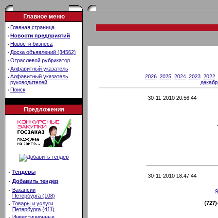
Главное меню
·
Главная страница
·
Новости предприятий
·
Новости бизнеса
·
Доска объявлений (34562)
·
Отраслевой рубрикатор
·
Алфавитный указатель
2026
2025
2024
2023
2022
·
Алфавитный указатель
декабр
руководителей
·
Поиск
30-11-2010 20:56:44
Предложения
·
Тендеры
30-11-2010 18:47:44
·
Добавить тендер
·
Вакансии
9
Петербурга (108)
(727
·
Товары и услуги
Петербурга (411)
·
Инвестиционные