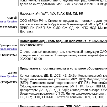
исполнению в Казахстане. Специальное предложение до 31.1
долга за счет должника. моб.+77017736241 e-mail: 911-kz@m
Насосы и з/ч ГрАТ, ГрУ, ГрАУ, БМ, СД, НК
Андрей
ООО «БРЦ» РФ, г. Смоленск предлагает поставить для ну
nasos@mail.ru
насосы и запчасти Бобруйского Машзавода «БМС» ГрУ, ГрАТ
75 225 580673
ПРВП, ПК, ПКВП, БМ, СМО, СЖ, СД, НК, НПС, НСД. Миним
Доставка
Полиакриламид – гель водный флокулянт ТУ 6-02-002099
производителя
Григорьевна
k_trade@mail.ru
Отечественный производитель химической продукции ОА
(495)5454923
предлагает к поставке Полиакриламид – гель водный флок
00209912-61-99
Предлагаем к поставке котлы и котельное оборудовани
Данил
Котлы паровые: ДЕ, Е, ДСЕ, КЕ, ДКВр; Котлы водогрейные
ilaset@mail.ru
Модульные котельные установки (МКУ, ТКУ); Водоподгото
(3852)461315
(ВПУ); Теплообменники/ подогреватели (ПП,ПВ); Экономай
Оборудование мазутоподготовки: БМП, ПМ; Топки: ТШПМ,
Деаэраторы: ДА, КДА, КДП, БДП; Охладители выпара: ОВ
Воздухоподогреватели (ВП-О); Линии шлакозолоудаления,
ТС, ТСУ, ТСШ, ПСК-М1; Питатели топлива: ПТЛ, ЗП, ПШ;
Реагирующее обслуживание, ППР, ОФС, проактивный п