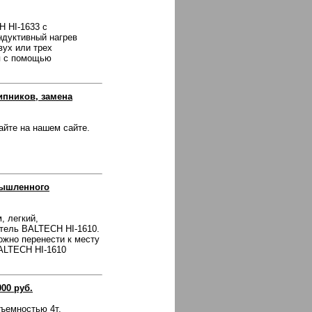
 HI-1633 с
ндуктивный нагрев
вух или трех
я с помощью
пников, замена
айте на нашем сайте.
мышленного
, легкий,
тель BALTECH HI-1610.
можно перенести к месту
BALTECH HI-1610
00 руб.
ъемностью 4т,