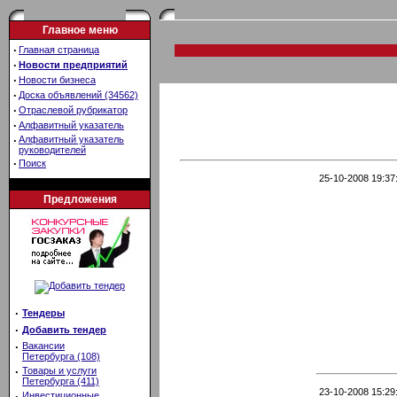
Главное меню
·
Главная страница
·
Новости предприятий
·
Новости бизнеса
·
Доска объявлений (34562)
·
Отраслевой рубрикатор
·
Алфавитный указатель
·
Алфавитный указатель
руководителей
·
Поиск
25-10-2008 19:37
Предложения
·
Тендеры
·
Добавить тендер
·
Вакансии
Петербурга (108)
·
Товары и услуги
Петербурга (411)
23-10-2008 15:29
·
Инвестиционные