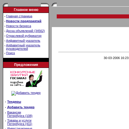
Главное меню
·
Главная страница
·
Новости предприятий
·
Новости бизнеса
·
Доска объявлений (34562)
·
Отраслевой рубрикатор
·
Алфавитный указатель
·
Алфавитный указатель
руководителей
·
Поиск
30-03-2006 16:23
Предложения
·
Тендеры
·
Добавить тендер
·
Вакансии
Петербурга (108)
·
Товары и услуги
Петербурга (411)
·
Инвестиционные