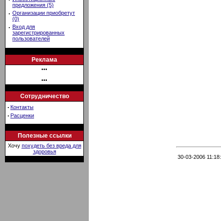
предложения (5)
·
Организации приобретут
(0)
·
Вход для
зарегистрированных
пользователей
Реклама
•••
•••
Сотрудничество
·
Контакты
·
Расценки
Полезные ссылки
Хочу
похудеть без вреда для
здоровья
30-03-2006 11:18