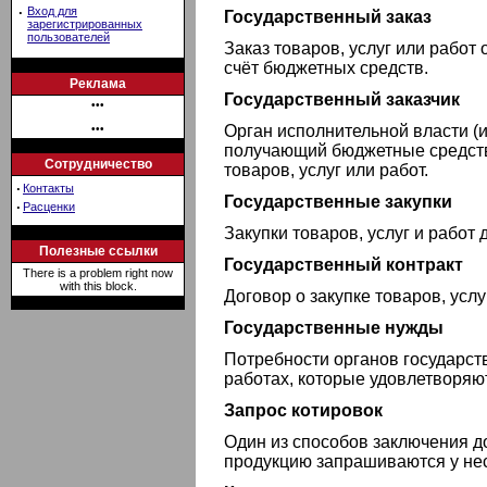
·
Вход для
Государственный заказ
зарегистрированных
пользователей
Заказ товаров, услуг или работ
счёт бюджетных средств.
Реклама
Государственный заказчик
•••
Орган исполнительной власти (
•••
получающий бюджетные средств
Сотрудничество
товаров, услуг или работ.
·
Контакты
Государственные закупки
·
Расценки
Закупки товаров, услуг и работ
Полезные ссылки
Государственный контракт
There is a problem right now
with this block.
Договор о закупке товаров, усл
Государственные нужды
Потребности органов государств
работах, которые удовлетворяю
Запрос котировок
Один из способов заключения д
продукцию запрашиваются у не