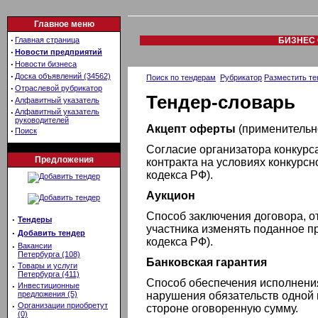
Главное меню
·
Главная страница
БИЗНЕС 
·
Новости предприятий
·
Новости бизнеса
·
Доска объявлений (34562)
Поиск по тендерам
Рубрикатор
Разместить те
·
Отраслевой рубрикатор
Тендер-словарь
·
Алфавитный указатель
·
Алфавитный указатель
руководителей
Акцепт оферты
(применительно
·
Поиск
Согласие организатора конкурс
Предложения
контракта на условиях конкурсн
кодекса РФ).
Аукцион
Способ заключения договора, 
·
Тендеры
участника изменять поданное пр
·
Добавить тендер
кодекса РФ).
·
Вакансии
Петербурга (108)
Банковская гарантия
·
Товары и услуги
Петербурга (411)
Способ обеспечения исполнения
·
Инвестиционные
предложения (5)
нарушения обязательств одной 
·
Организации приобретут
стороне оговоренную сумму.
(0)